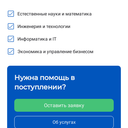
Естественные науки и математика
Естественные науки и математика
Инженерия и технологии
Инженерия и технологии
Информатика и IT
Информатика и IT
Экономика и управление бизнесом
Социальные науки и управление
Физические науки
Нужна помощь в
Экономика и управление бизнесом
поступлении?
Оставить заявку
Об услугах